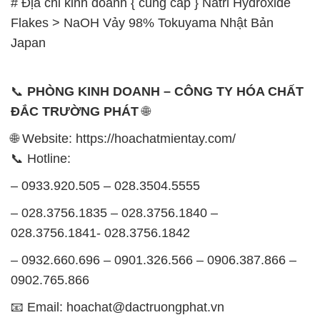
# Địa chỉ kinh doanh { cung cấp } Natri Hydroxide
Flakes > NaOH Vảy 98% Tokuyama Nhật Bản
Japan
📞
PHÒNG KINH DOANH – CÔNG TY HÓA CHẤT
ĐẮC TRƯỜNG PHÁT
🌐
🌐 Website: https://hoachatmientay.com/
📞 Hotline:
– 0933.920.505 – 028.3504.5555
– 028.3756.1835 – 028.3756.1840 –
028.3756.1841- 028.3756.1842
– 0932.660.696 – 0901.326.566 – 0906.387.866 –
0902.765.866
📧 Email: hoachat@dactruongphat.vn