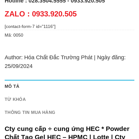
Hotline : 028.3504.5555 - 0933.920.505
ZALO : 0933.920.505
[contact-form-7 id="1116"]
Mã:
0050
Author: Hóa Chất Đắc Trường Phát | Ngày đăng:
25/09/2024
MÔ TẢ
TỪ KHÓA
THÔNG TIN MUA HÀNG
Cty cung cấp ÷ cung ứng
HEC * Powder
Chất Tạo Gel HEC – HPMC | Lotte | Cty