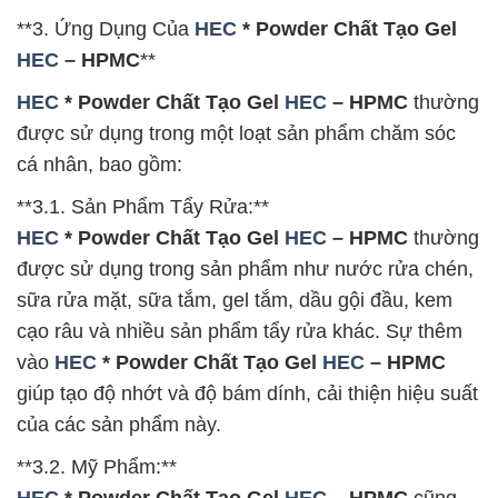
**3. Ứng Dụng Của
HEC
* Powder Chất Tạo Gel
HEC
– HPMC
**
HEC
* Powder Chất Tạo Gel
HEC
– HPMC
thường
được sử dụng trong một loạt sản phẩm chăm sóc
cá nhân, bao gồm:
**3.1. Sản Phẩm Tẩy Rửa:**
HEC
* Powder Chất Tạo Gel
HEC
– HPMC
thường
được sử dụng trong sản phẩm như nước rửa chén,
sữa rửa mặt, sữa tắm, gel tắm, dầu gội đầu, kem
cạo râu và nhiều sản phẩm tẩy rửa khác. Sự thêm
vào
HEC
* Powder Chất Tạo Gel
HEC
– HPMC
giúp tạo độ nhớt và độ bám dính, cải thiện hiệu suất
của các sản phẩm này.
**3.2. Mỹ Phẩm:**
HEC
* Powder Chất Tạo Gel
HEC
– HPMC
cũng