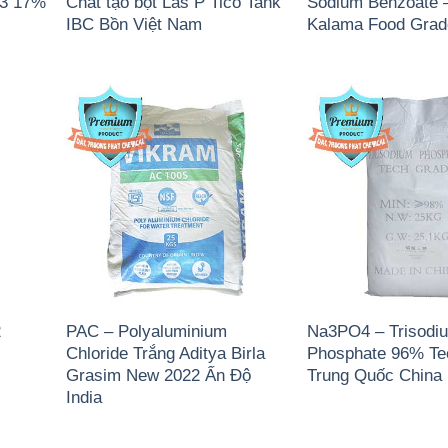
)3 17%
Chất tạo bọt Las P Tico Tank
Sodium Benzoate 
IBC Bồn Việt Nam
Kalama Food Gra
2
PAC – Polyaluminium
Na3PO4 – Trisodi
Chloride Trắng Aditya Birla
Phosphate 96% Te
Grasim New 2022 Ấn Độ
Trung Quốc China
India