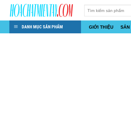
Skip
to
content
DANH MỤC SẢN PHẨM
GIỚI THIỆU
SẢN