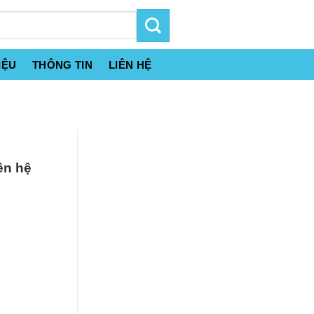
IỆU
THÔNG TIN
LIÊN HỆ
ên hệ