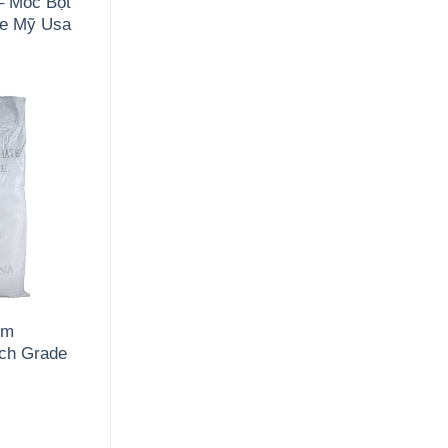
– Mốc Bột
de Mỹ Usa
um
ch Grade