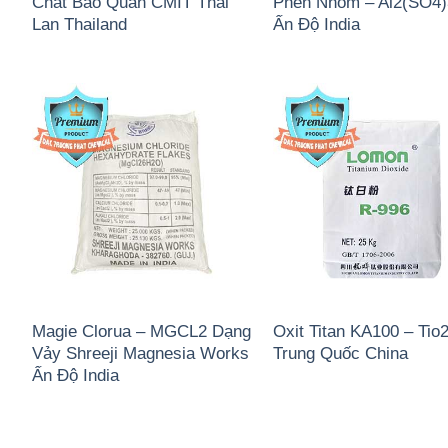
Chất Bảo Quản CMIT Thái
Phèn Nhôm – Al2(SO4
Lan Thailand
Ấn Độ India
Magie Clorua – MGCL2 Dạng
Oxit Titan KA100 – Tio
Vảy Shreeji Magnesia Works
Trung Quốc China
Ấn Độ India