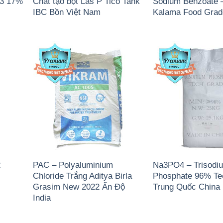
)3 17%
Chất tạo bọt Las P Tico Tank
Sodium Benzoate 
IBC Bồn Việt Nam
Kalama Food Gra
2
PAC – Polyaluminium
Na3PO4 – Trisodi
Chloride Trắng Aditya Birla
Phosphate 96% Te
Grasim New 2022 Ấn Độ
Trung Quốc China
India