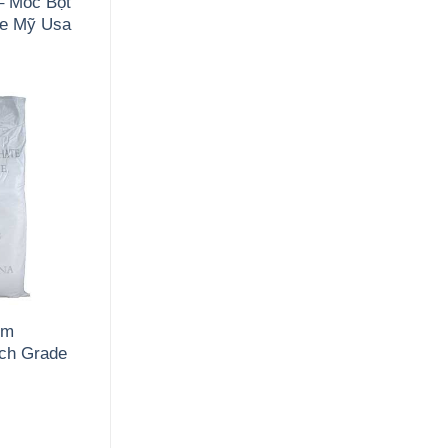
– Mốc Bột
de Mỹ Usa
um
ch Grade