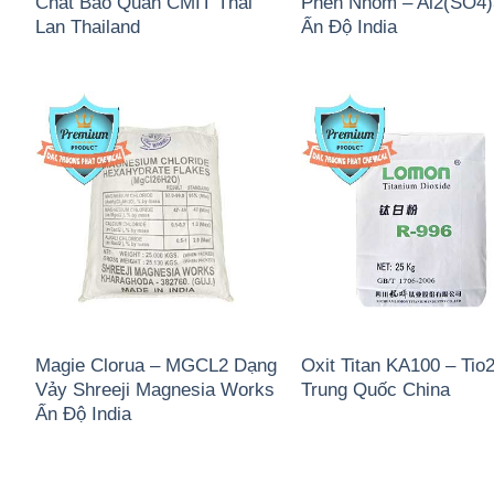
Chất Bảo Quản CMIT Thái
Phèn Nhôm – Al2(SO4
Lan Thailand
Ấn Độ India
Magie Clorua – MGCL2 Dạng
Oxit Titan KA100 – Tio
Vảy Shreeji Magnesia Works
Trung Quốc China
Ấn Độ India