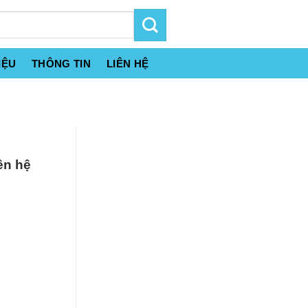
IỆU
THÔNG TIN
LIÊN HỆ
ên hệ