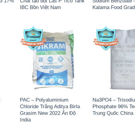
)3 17%
Chất tạo bọt Las P Tico Tank
Sodium Benzoate 
IBC Bồn Việt Nam
Kalama Food Gra
2
PAC – Polyaluminium
Na3PO4 – Trisodi
Chloride Trắng Aditya Birla
Phosphate 96% Te
Grasim New 2022 Ấn Độ
Trung Quốc China
India